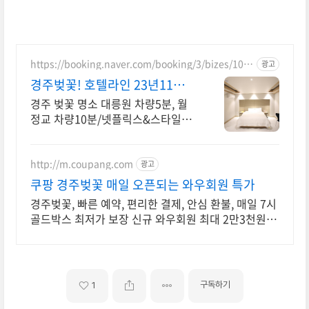
https://booking.naver.com/booking/3/bizes/101
광고
5152
경주벚꽃! 호텔라인 23년11월
리뉴얼 오픈
경주 벚꽃 명소 대릉원 차량5분, 월
정교 차량10분/넷플릭스&스타일러
&특급호텔침구
http://m.coupang.com
광고
쿠팡 경주벚꽃 매일 오픈되는 와우회원 특가
경주벚꽃, 빠른 예약, 편리한 결제, 안심 환불, 매일 7시
골드박스 최저가 보장 신규 와우회원 최대 2만3천원 쿠
폰팩+5% 추가적립 혜택! 여행도 이제 쿠팡에서!
구독하기
1