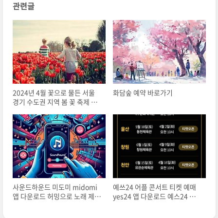
관련글
2024년 4월 꽃으로 물든 서울
화담숲 예약 바로가기
경기 수도권 지역 봄 꽃 축제 봄
날의 약속
사운드하운드 미도미 midomi
예쓰24 어플 콘서트 티켓 예매
앱 다운로드 허밍으로 노래 제목
yes24 앱 다운로드 예스24 설
찾기
치