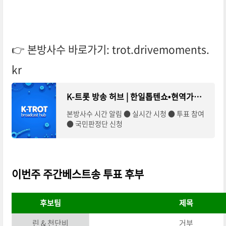
👉 본방사수 바로가기: trot.drivemoments.
kr
K-트롯 방송 허브 | 한일톱텐쇼•현역가왕2•미스터트롯3
본방사수 시간 알림 ● 실시간 시청 ● 투표 참여
● 국민판정단 신청
이번주 주간베스트송 투표 후부
후보팀
제목
린 & 천단비
거부