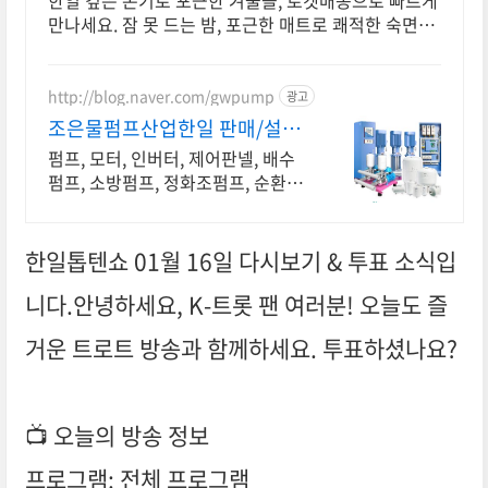
한일 깊은 온기로 포근한 겨울을, 로켓배송으로 빠르게
만나세요. 잠 못 드는 밤, 포근한 매트로 쾌적한 숙면을
선물하세요.
http://blog.naver.com/gwpump
광고
조은물펌프산업한일 판매/설치/
수리
펌프, 모터, 인버터, 제어판넬, 배수
펌프, 소방펌프, 정화조펌프, 순환펌
프
한일톱텐쇼 01월 16일 다시보기 & 투표 소식입
니다.안녕하세요, K-트롯 팬 여러분! 오늘도 즐
거운 트로트 방송과 함께하세요. 투표하셨나요?
📺 오늘의 방송 정보
프로그램: 전체 프로그램