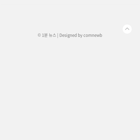
© 1분 뉴스 | Designed by
comnewb