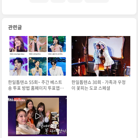
관련글
한일톱텐쇼 55회~ 주간 베스트
한일톱텐쇼 30회 - 가족과 우정
송 투표 방법 홈페이지 투표앱
이 꽃피는 도쿄 스페셜
다운로드