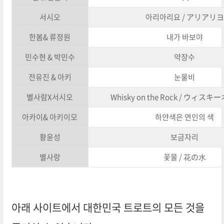
서시오
아리아리요 / アリアリヨ
한봄& 류정원
내가 바보야
민수현 & 박민수
약장수
전유진 & 아키
눈물비
별사람X서시오
Whisky on the Rock / ウィ
아카이& 아키이모
하얀색은 연인의 색
황윤성
보금자리
별사랑
꽃물 / 花の水
아래 사이트에서 대한민국 트로트의 모든 것을