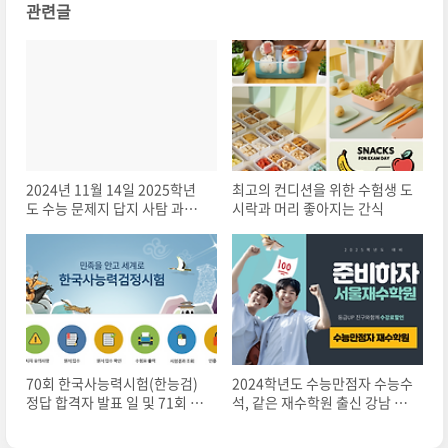
관련글
2024년 11월 14일 2025학년
최고의 컨디션을 위한 수험생 도
도 수능 문제지 답지 사탐 과탐
시락과 머리 좋아지는 간식
제2외국어 pdf 다운로드
70회 한국사능력시험(한능검)
2024학년도 수능만점자 수능수
정답 합격자 발표 일 및 71회 시
석, 같은 재수학원 출신 강남 학
험 일정 2024
원 배출