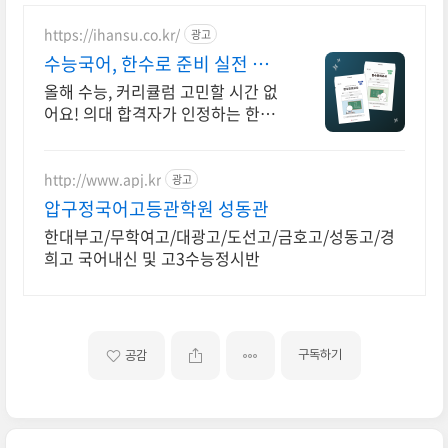
https://ihansu.co.kr/
광고
수능국어, 한수로 준비 실전 감
각 강화할 타이밍!
올해 수능, 커리큘럼 고민할 시간 없
어요! 의대 합격자가 인정하는 한수
국어 6모 반영된 파이널 모의고사,
100% 신규출제
http://www.apj.kr
광고
압구정국어고등관학원 성동관
한대부고/무학여고/대광고/도선고/금호고/성동고/경
희고 국어내신 및 고3수능정시반
구독하기
공감