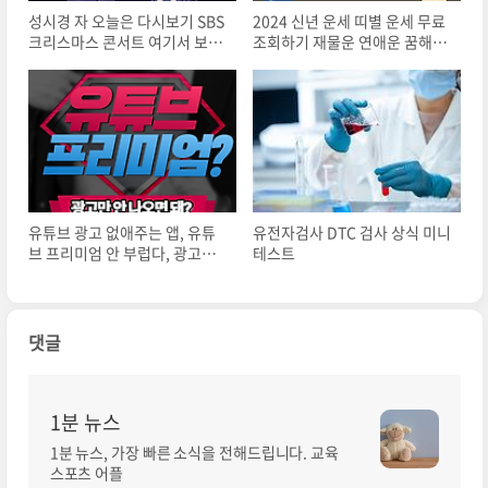
성시경 자 오늘은 다시보기 SBS
2024 신년 운세 띠별 운세 무료
크리스마스 콘서트 여기서 보세
조회하기 재물운 연애운 꿈해몽
요
총운
유튜브 광고 없애주는 앱, 유튜
유전자검사 DTC 검사 상식 미니
브 프리미엄 안 부럽다, 광고제
테스트
거 앱 다운로드 설치 방법
댓글
1분 뉴스
1분 뉴스, 가장 빠른 소식을 전해드립니다. 교육
스포츠 어플